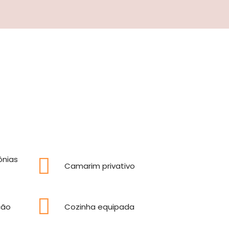
ônias
Camarim privativo
ção
Cozinha equipada